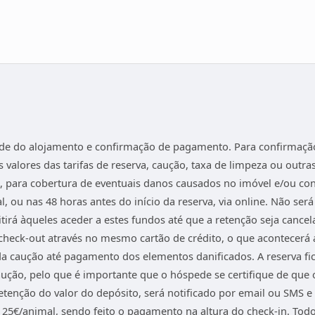
idade do alojamento e confirmação de pagamento. Para confirmação
 valores das tarifas de reserva, caução, taxa de limpeza ou out
, para cobertura de eventuais danos causados no imóvel e/ou con
al, ou nas 48 horas antes do início da reserva, via online. Não se
irá àqueles aceder a estes fundos até que a retenção seja canc
 check-out através no mesmo cartão de crédito, o que acontecerá 
da caução até pagamento dos elementos danificados. A reserva fic
ução, pelo que é importante que o hóspede se certifique de que o
retenção do valor do depósito, será notificado por email ou SMS e
€/animal, sendo feito o pagamento na altura do check-in. Todos 