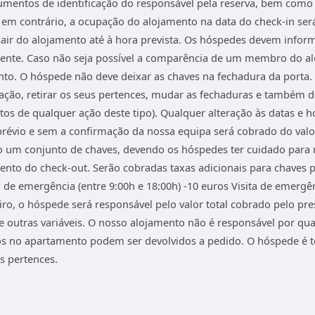
mentos de identificação do responsável pela reserva, bem como 
em contrário, a ocupação do alojamento na data do check-in será 
sair do alojamento até à hora prevista. Os hóspedes devem infor
ente. Caso não seja possível a comparência de um membro do al
to. O hóspede não deve deixar as chaves na fechadura da porta. S
itação, retirar os seus pertences, mudar as fechaduras e também
tos de qualquer ação deste tipo). Qualquer alteração às datas e h
prévio e sem a confirmação da nossa equipa será cobrado do valo
 um conjunto de chaves, devendo os hóspedes ter cuidado para n
to do check-out. Serão cobradas taxas adicionais para chaves pe
a de emergência (entre 9:00h e 18:00h) -10 euros Visita de emergên
ro, o hóspede será responsável pelo valor total cobrado pelo pre
e outras variáveis. O nosso alojamento não é responsável por qu
s no apartamento podem ser devolvidos a pedido. O hóspede é t
s pertences.